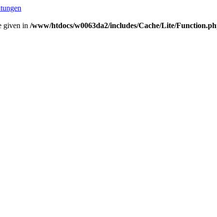
ltungen
e given in
/www/htdocs/w0063da2/includes/Cache/Lite/Function.p