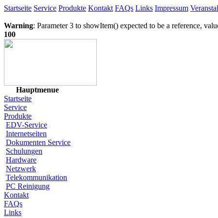
Startseite
Service
Produkte
Kontakt
FAQs
Links
Impressum
Veransta
Warning
: Parameter 3 to showItem() expected to be a reference, val
100
Hauptmenue
Startseite
Service
Produkte
EDV-Service
Internetseiten
Dokumenten Service
Schulungen
Hardware
Netzwerk
Telekommunikation
PC Reinigung
Kontakt
FAQs
Links